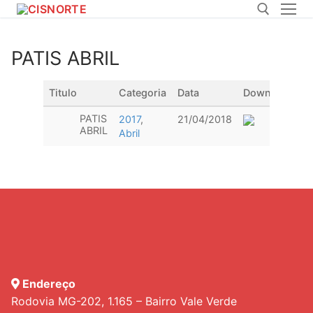
Pular
para
o
PATIS ABRIL
conteúdo
Pesquisar por:
Titulo
Categoria
Data
Download
PATIS
2017
,
21/04/2018
ABRIL
Abril
Endereço
Rodovia MG-202, 1.165 – Bairro Vale Verde