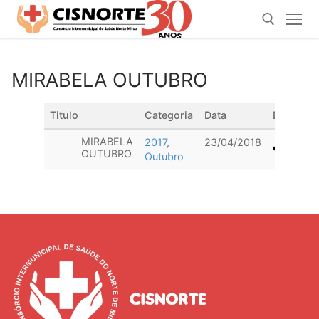
Pular
para
o
conteúdo
MIRABELA OUTUBRO
Pesquisar por:
Titulo
Categoria
Data
Downloa
MIRABELA
2017
,
23/04/2018
OUTUBRO
Outubro