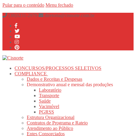
Pular para o conteúdo
Menu
fechado
(38)3231-2979
diretoria@cisnorte.com.br
CONCURSOS/PROCESSOS SELETIVOS
COMPLIANCE
Dados e Receitas e Despesas
Demonstrativo anual e mensal das produções
Laboratório
Transporte
Saúde
Vacimóvel
PGRSS
Estrutura Organizacional
Contratos de Programa e Rateio
Atendimento ao Público
Entes Consorciados