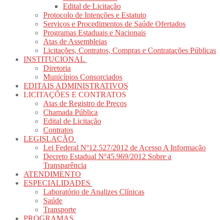
Edital de Licitação
Protocolo de Intenções e Estatuto
Serviços e Procedimentos de Saúde Ofertados
Programas Estaduais e Nacionais
Atas de Assembleias
Licitações, Contratos, Compras e Contratações Públicas
INSTITUCIONAL
Diretoria
Municípios Consorciados
EDITAIS ADMINISTRATIVOS
LICITAÇÕES E CONTRATOS
Atas de Registro de Preços
Chamada Pública
Edital de Licitação
Contratos
LEGISLAÇÃO
Lei Federal Nº12.527/2012 de Acesso A Informação
Decreto Estadual Nº45.969/2012 Sobre a
Transparência
ATENDIMENTO
ESPECIALIDADES
Laboratório de Analizes Clínicas
Saúde
Transporte
PROGRAMAS