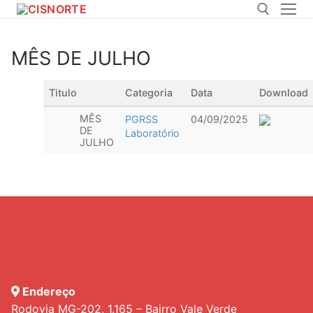
Pular
para
o
MÊS DE JULHO
conteúdo
Pesquisar por:
Titulo
Categoria
Data
Download
MÊS
PGRSS
04/09/2025
DE
Laboratório
JULHO
Endereço
Rodovia MG-202, 1.165 – Bairro Vale Verde