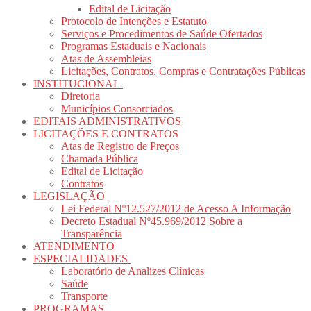
Edital de Licitação
Protocolo de Intenções e Estatuto
Serviços e Procedimentos de Saúde Ofertados
Programas Estaduais e Nacionais
Atas de Assembleias
Licitações, Contratos, Compras e Contratações Públicas
INSTITUCIONAL
Diretoria
Municípios Consorciados
EDITAIS ADMINISTRATIVOS
LICITAÇÕES E CONTRATOS
Atas de Registro de Preços
Chamada Pública
Edital de Licitação
Contratos
LEGISLAÇÃO
Lei Federal Nº12.527/2012 de Acesso A Informação
Decreto Estadual Nº45.969/2012 Sobre a
Transparência
ATENDIMENTO
ESPECIALIDADES
Laboratório de Analizes Clínicas
Saúde
Transporte
PROGRAMAS