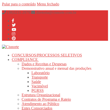
Pular para o conteúdo
Menu
fechado
(38)3231-2979
diretoria@cisnorte.com.br
CONCURSOS/PROCESSOS SELETIVOS
COMPLIANCE
Dados e Receitas e Despesas
Demonstrativo anual e mensal das produções
Laboratório
Transporte
Saúde
Vacimóvel
PGRSS
Estrutura Organizacional
Contratos de Programa e Rateio
Atendimento ao Público
Entes Consorciados