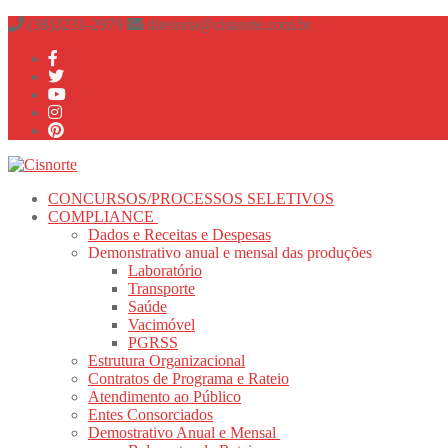
Pular
Menu
fechado
(38)3231-2979
diretoria@cisnorte.com.br
para
o
conteúdo
CONCURSOS/PROCESSOS SELETIVOS
COMPLIANCE
Dados e Receitas e Despesas
Demonstrativo anual e mensal das produções
Laboratório
Transporte
Saúde
Vacimóvel
PGRSS
Estrutura Organizacional
Contratos de Programa e Rateio
Atendimento ao Público
Entes Consorciados
Demostrativo Anual e Mensal