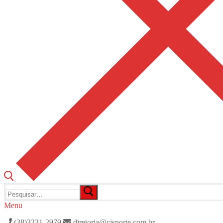
Pesquisar
por:
Menu
(38)3231-2979
diretoria@cisnorte.com.br