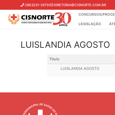
Pular
(38)3231-2979
DIRETORIA@CISNORTE.COM.BR
para
CONCURSOS/PROCES
o
conteúdo
LEGISLAÇÃO
AT
LUISLANDIA AGOSTO
Titulo
LUISLANDIA AGOSTO