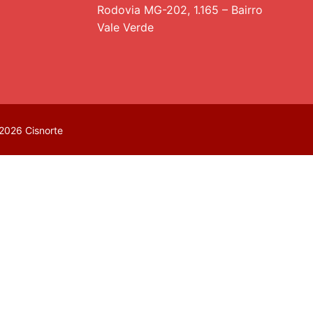
Rodovia MG-202, 1.165 – Bairro
Vale Verde
2026 Cisnorte