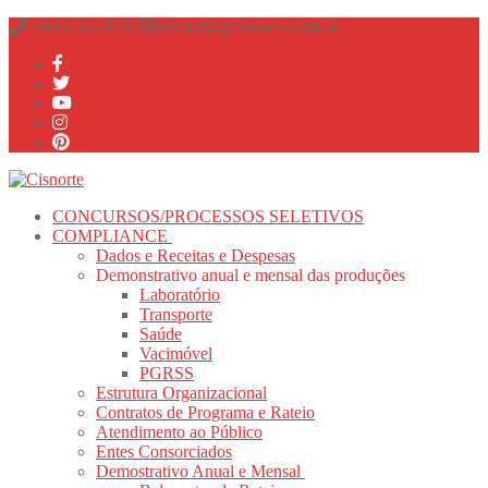
Pular
Menu
fechado
(38)3231-2979
diretoria@cisnorte.com.br
para
o
conteúdo
CONCURSOS/PROCESSOS SELETIVOS
COMPLIANCE
Dados e Receitas e Despesas
Demonstrativo anual e mensal das produções
Laboratório
Transporte
Saúde
Vacimóvel
PGRSS
Estrutura Organizacional
Contratos de Programa e Rateio
Atendimento ao Público
Entes Consorciados
Demostrativo Anual e Mensal