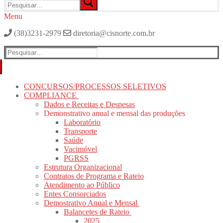
por:
Menu
(38)3231-2979
diretoria@cisnorte.com.br
Pesquisar
por:
CONCURSOS/PROCESSOS SELETIVOS
COMPLIANCE
Dados e Receitas e Despesas
Demonstrativo anual e mensal das produções
Laboratório
Transporte
Saúde
Vacimóvel
PGRSS
Estrutura Organizacional
Contratos de Programa e Rateio
Atendimento ao Público
Entes Consorciados
Demostrativo Anual e Mensal
Balancetes de Rateio
2025