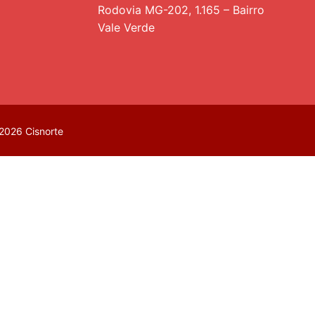
Rodovia MG-202, 1.165 – Bairro
Vale Verde
2026 Cisnorte