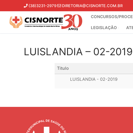
Pular
(38)3231-2979
DIRETORIA@CISNORTE.COM.BR
para
CONCURSOS/PROCES
o
conteúdo
LEGISLAÇÃO
AT
LUISLANDIA – 02-2019
Titulo
LUISLANDIA - 02-2019