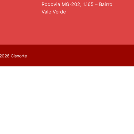
Rodovia MG-202, 1.165 – Bairro
Vale Verde
2026 Cisnorte