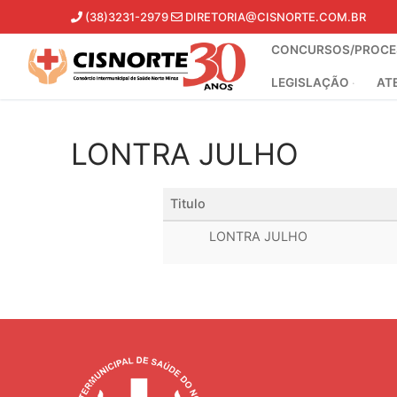
Pular
(38)3231-2979
DIRETORIA@CISNORTE.COM.BR
para
CONCURSOS/PROCES
o
conteúdo
LEGISLAÇÃO
AT
LONTRA JULHO
Titulo
LONTRA JULHO