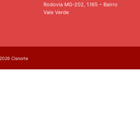
Rodovia MG-202, 1.165 – Bairro
Vale Verde
2026 Cisnorte