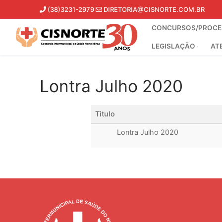
Pular
(38)3231-2979
DIRETORIA@CISNORTE.COM.BR
para
CONCURSOS/PROCES
o
conteúdo
LEGISLAÇÃO
AT
Lontra Julho 2020
Titulo
Lontra Julho 2020