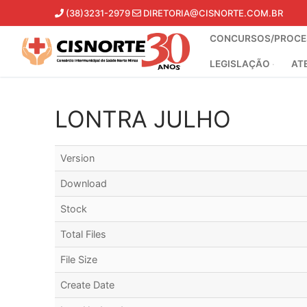
Pular
(38)3231-2979
DIRETORIA@CISNORTE.COM.BR
para
CONCURSOS/PROCES
o
conteúdo
LEGISLAÇÃO
AT
LONTRA JULHO
Version
Download
Stock
Total Files
File Size
Create Date