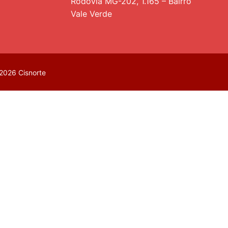
Rodovia MG-202, 1.165 – Bairro
Vale Verde
2026 Cisnorte