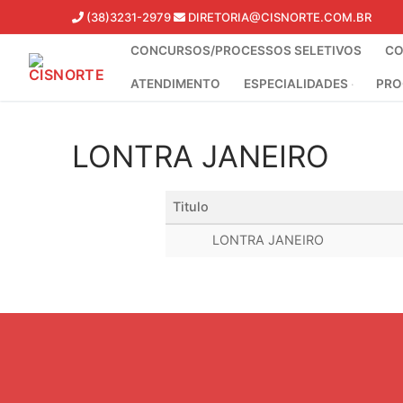
Pular
(38)3231-2979
DIRETORIA@CISNORTE.COM.BR
para
CONCURSOS/PROCESSOS SELETIVOS
CO
o
conteúdo
ATENDIMENTO
ESPECIALIDADES
PRO
LONTRA JANEIRO
Titulo
LONTRA JANEIRO