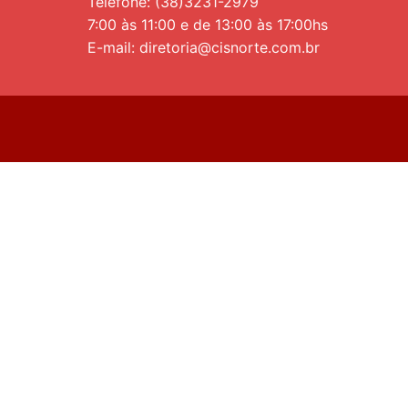
Telefone: (38)3231-2979
7:00 às 11:00 e de 13:00 às 17:00hs
E-mail: diretoria@cisnorte.com.br