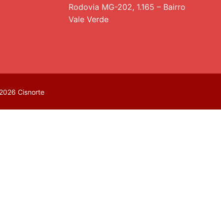
Rodovia MG-202, 1.165 – Bairro
Vale Verde
2026 Cisnorte