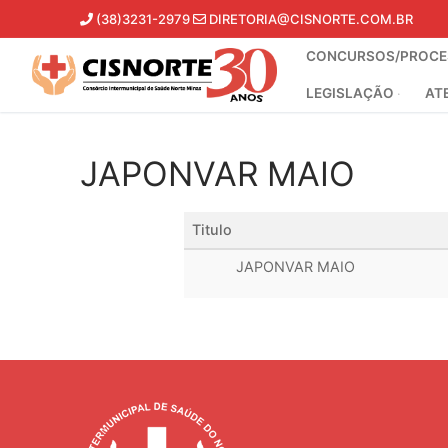
Pular
(38)3231-2979
DIRETORIA@CISNORTE.COM.BR
para
CONCURSOS/PROCES
o
conteúdo
LEGISLAÇÃO
AT
JAPONVAR MAIO
Titulo
JAPONVAR MAIO