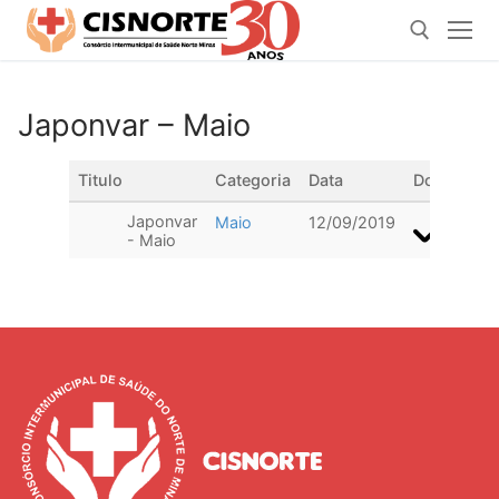
Pular
para
o
conteúdo
Japonvar – Maio
Pesquisar por:
Titulo
Categoria
Data
Download
Japonvar
Maio
12/09/2019
- Maio