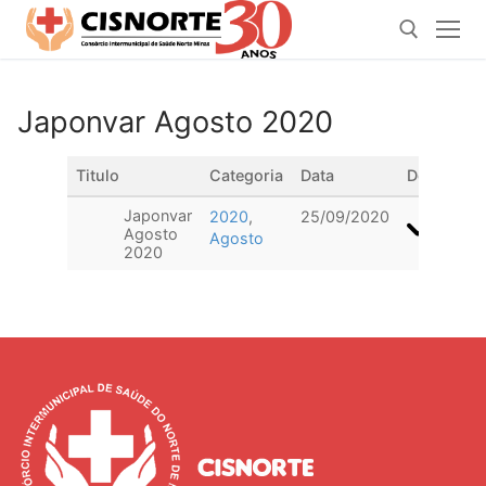
Pular
para
o
conteúdo
Japonvar Agosto 2020
Pesquisar por:
Titulo
Categoria
Data
Download
Japonvar
2020
,
25/09/2020
Agosto
Agosto
2020