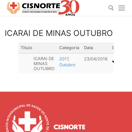
Pular
para
o
conteúdo
ICARAI DE MINAS OUTUBRO
Pesquisar por:
Titulo
Categoria
Data
Downloa
ICARAI DE
2017
,
23/04/2018
MINAS
Outubro
OUTUBRO