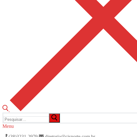
Pesquisar
por:
Menu
(38)3231-2979
diretoria@cisnorte.com.br