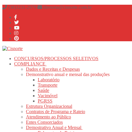
Pular
Menu
fechado
(38)3231-2979
diretoria@cisnorte.com.br
para
o
conteúdo
CONCURSOS/PROCESSOS SELETIVOS
COMPLIANCE
Dados e Receitas e Despesas
Demonstrativo anual e mensal das produções
Laboratório
Transporte
Saúde
Vacimóvel
PGRSS
Estrutura Organizacional
Contratos de Programa e Rateio
Atendimento ao Público
Entes Consorciados
Demostrativo Anual e Mensal