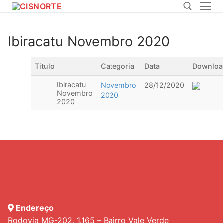
Pular
para
o
Ibiracatu Novembro 2020
conteúdo
Pesquisar por:
Titulo
Categoria
Data
Downloa
Ibiracatu
Novembro
28/12/2020
Novembro
2020
2020
Endereço
Rodovia MG-202, 1.165 – Bairro Vale Verde