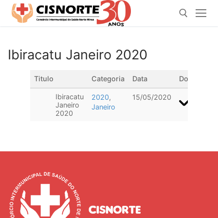
Pular
para
o
conteúdo
Ibiracatu Janeiro 2020
Pesquisar por:
Titulo
Categoria
Data
Download
Ibiracatu
2020
,
15/05/2020
Janeiro
Janeiro
2020