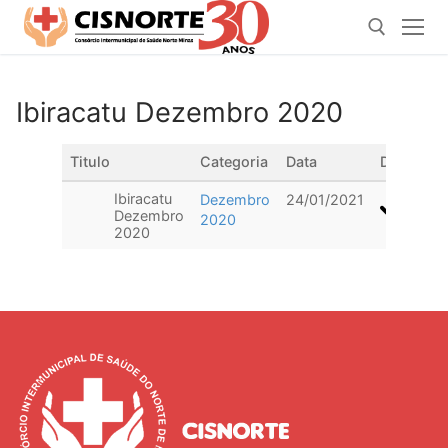
Pular
para
o
conteúdo
Ibiracatu Dezembro 2020
Pesquisar por:
Titulo
Categoria
Data
Downloa
Ibiracatu
Dezembro
24/01/2021
Dezembro
2020
2020