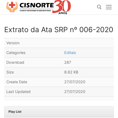
Pular
para
o
conteúdo
Extrato da Ata SRP nº 006-2020
Pesquisar por:
Version
Categories
Editais
Download
287
Size
8.62 KB
Create Date
27/07/2020
Last Updated
27/07/2020
Play List