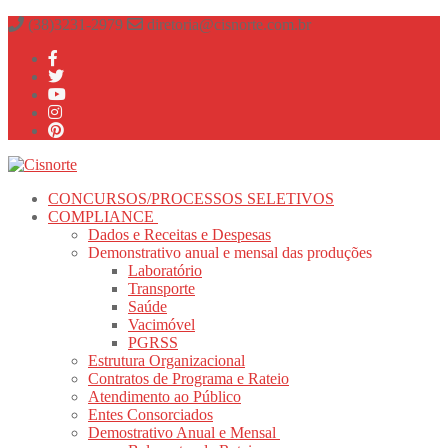
Pular
Menu
fechado
(38)3231-2979
diretoria@cisnorte.com.br
para
o
conteúdo
CONCURSOS/PROCESSOS SELETIVOS
COMPLIANCE
Dados e Receitas e Despesas
Demonstrativo anual e mensal das produções
Laboratório
Transporte
Saúde
Vacimóvel
PGRSS
Estrutura Organizacional
Contratos de Programa e Rateio
Atendimento ao Público
Entes Consorciados
Demostrativo Anual e Mensal