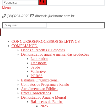
por:
Menu
(38)3231-2979
diretoria@cisnorte.com.br
Pesquisar
por:
CONCURSOS/PROCESSOS SELETIVOS
COMPLIANCE
Dados e Receitas e Despesas
Demonstrativo anual e mensal das produções
Laboratório
Transporte
Saúde
Vacimóvel
PGRSS
Estrutura Organizacional
Contratos de Programa e Rateio
Atendimento ao Público
Entes Consorciados
Demostrativo Anual e Mensal
Balancetes de Rateio
2025