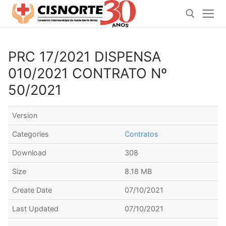
Pular
para
o
conteúdo
PRC 17/2021 DISPENSA
Pesquisar por:
010/2021 CONTRATO Nº
50/2021
Version
Categories
Contratos
Download
308
Size
8.18 MB
Create Date
07/10/2021
Last Updated
07/10/2021