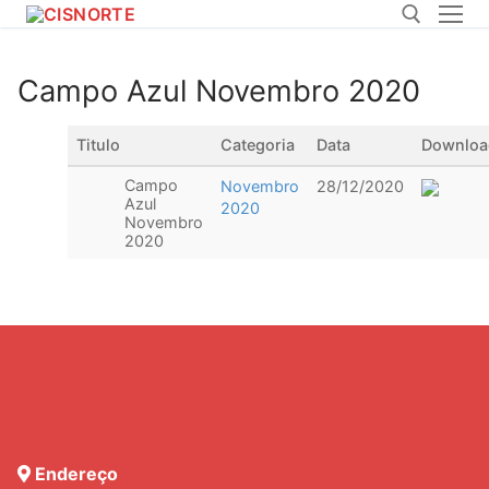
Pular
para
o
Campo Azul Novembro 2020
conteúdo
Pesquisar por:
Titulo
Categoria
Data
Downloa
Campo
Novembro
28/12/2020
Azul
2020
Novembro
2020
Endereço