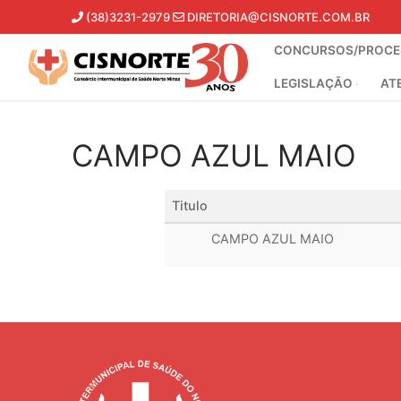
Pular
(38)3231-2979
DIRETORIA@CISNORTE.COM.BR
para
CONCURSOS/PROCES
o
conteúdo
LEGISLAÇÃO
AT
CAMPO AZUL MAIO
Titulo
CAMPO AZUL MAIO