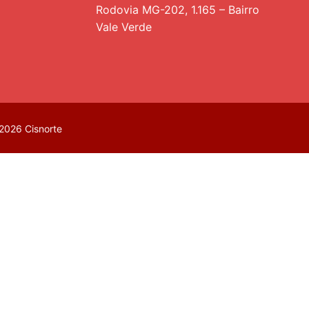
Rodovia MG-202, 1.165 – Bairro
Vale Verde
2026 Cisnorte