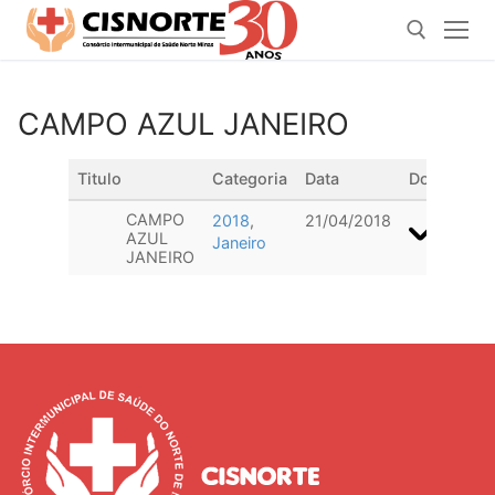
Pular
para
o
conteúdo
CAMPO AZUL JANEIRO
Pesquisar por:
Titulo
Categoria
Data
Download
CAMPO
2018
,
21/04/2018
AZUL
Janeiro
JANEIRO