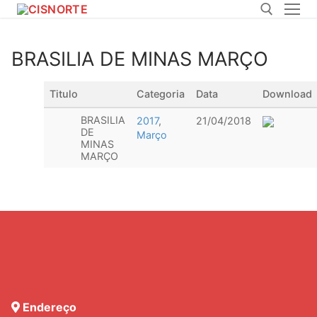
Pular
para
o
BRASILIA DE MINAS MARÇO
conteúdo
Pesquisar por:
Titulo
Categoria
Data
Download
BRASILIA
2017
,
21/04/2018
DE
Março
MINAS
MARÇO
Endereço