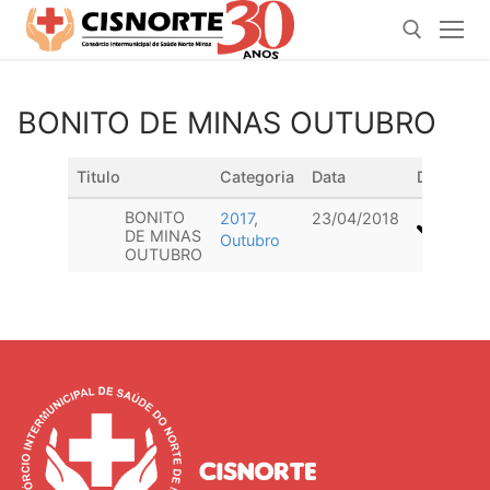
Pular
para
o
conteúdo
BONITO DE MINAS OUTUBRO
Pesquisar por:
Titulo
Categoria
Data
Downloa
BONITO
2017
,
23/04/2018
DE MINAS
Outubro
OUTUBRO