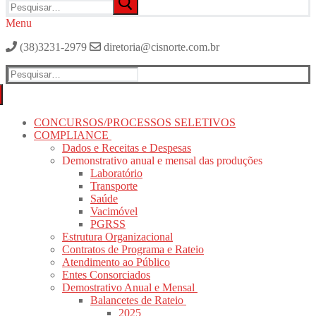
por:
Menu
(38)3231-2979
diretoria@cisnorte.com.br
Pesquisar
por:
CONCURSOS/PROCESSOS SELETIVOS
COMPLIANCE
Dados e Receitas e Despesas
Demonstrativo anual e mensal das produções
Laboratório
Transporte
Saúde
Vacimóvel
PGRSS
Estrutura Organizacional
Contratos de Programa e Rateio
Atendimento ao Público
Entes Consorciados
Demostrativo Anual e Mensal
Balancetes de Rateio
2025