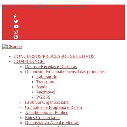
Pular
Menu
fechado
(38)3231-2979
diretoria@cisnorte.com.br
para
o
conteúdo
CONCURSOS/PROCESSOS SELETIVOS
COMPLIANCE
Dados e Receitas e Despesas
Demonstrativo anual e mensal das produções
Laboratório
Transporte
Saúde
Vacimóvel
PGRSS
Estrutura Organizacional
Contratos de Programa e Rateio
Atendimento ao Público
Entes Consorciados
Demostrativo Anual e Mensal