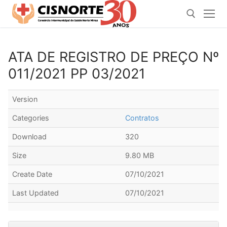
Pular
para
o
conteúdo
ATA DE REGISTRO DE PREÇO Nº
Pesquisar por:
011/2021 PP 03/2021
Version
Categories
Contratos
Download
320
Size
9.80 MB
Create Date
07/10/2021
Last Updated
07/10/2021