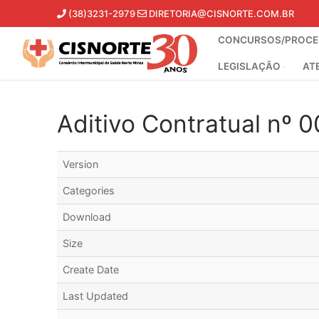
Pular
(38)3231-2979
DIRETORIA@CISNORTE.COM.BR
para
CONCURSOS/PROCES
o
conteúdo
LEGISLAÇÃO
AT
Aditivo Contratual nº 
Version
Categories
Download
Size
Create Date
Last Updated