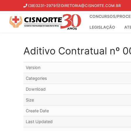
Pular
(38)3231-2979
DIRETORIA@CISNORTE.COM.BR
para
CONCURSOS/PROCES
o
conteúdo
LEGISLAÇÃO
AT
Aditivo Contratual nº 
Version
Categories
Download
Size
Create Date
Last Updated