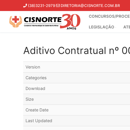
Pular
(38)3231-2979
DIRETORIA@CISNORTE.COM.BR
para
CONCURSOS/PROCES
o
conteúdo
LEGISLAÇÃO
AT
Aditivo Contratual nº 
Version
Categories
Download
Size
Create Date
Last Updated