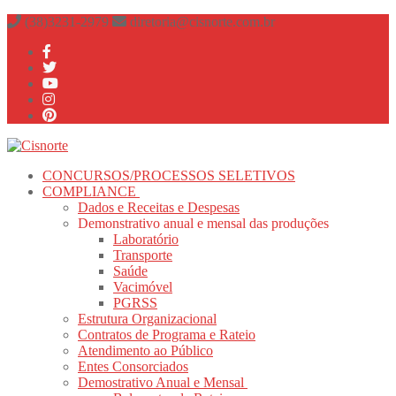
Pular
Menu
fechado
(38)3231-2979
diretoria@cisnorte.com.br
para
o
conteúdo
CONCURSOS/PROCESSOS SELETIVOS
COMPLIANCE
Dados e Receitas e Despesas
Demonstrativo anual e mensal das produções
Laboratório
Transporte
Saúde
Vacimóvel
PGRSS
Estrutura Organizacional
Contratos de Programa e Rateio
Atendimento ao Público
Entes Consorciados
Demostrativo Anual e Mensal