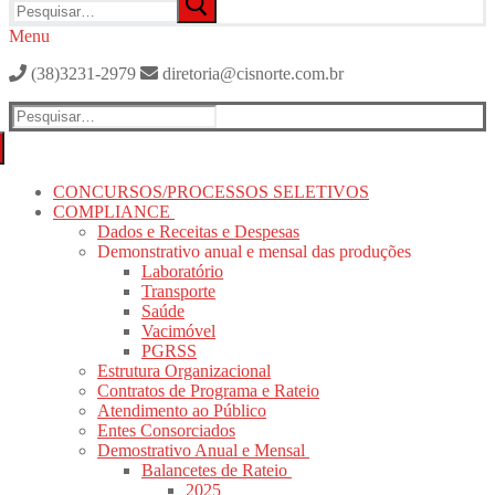
por:
Menu
(38)3231-2979
diretoria@cisnorte.com.br
Pesquisar
por:
CONCURSOS/PROCESSOS SELETIVOS
COMPLIANCE
Dados e Receitas e Despesas
Demonstrativo anual e mensal das produções
Laboratório
Transporte
Saúde
Vacimóvel
PGRSS
Estrutura Organizacional
Contratos de Programa e Rateio
Atendimento ao Público
Entes Consorciados
Demostrativo Anual e Mensal
Balancetes de Rateio
2025